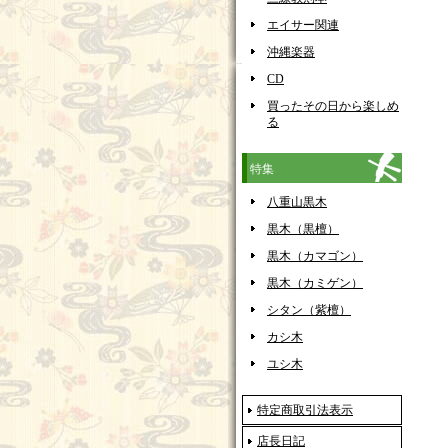
エイサー関連
沖縄楽器
CD
買ったその日から楽しめ
る
特集
八重山黒木
黒木（黒檀）
黒木（カマゴン）
黒木（カミゲン）
シタン（紫檀）
カシ木
ユシ木
特定商取引法表示
店長日記