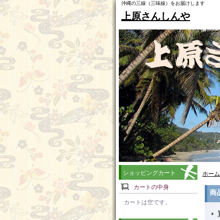
沖縄の三線（三味線）をお届けします
上原さんしんや
ショッピングカート
ホーム
カートの中身
商
カートは空です。