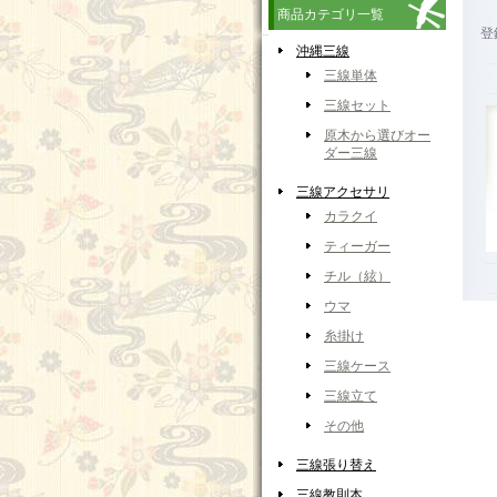
商品カテゴリ一覧
登
沖縄三線
三線単体
三線セット
原木から選びオー
ダー三線
三線アクセサリ
カラクイ
ティーガー
チル（絃）
ウマ
糸掛け
三線ケース
三線立て
その他
三線張り替え
三線教則本