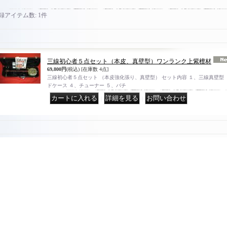
録アイテム数
:
1件
三線初心者５点セット（本皮、真壁型）ワンランク上紫檀材
69,800円
(税込)
[在庫数 4点]
三線初心者５点セット （本皮強化張り、真壁型） セット内容 １、三線真壁型（
ドケース ４、チューナー ５、バチ
｜
｜