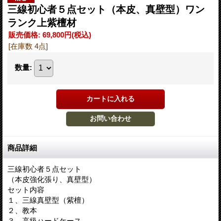
三線初心者５点セット（本皮、真壁型）ワン
ランク上紫檀材
販売価格
:
69,800円
(税込)
[在庫数 4点]
数量
:
商品詳細
三線初心者５点セット
（本皮強化張り、真壁型）
セット内容
１、三線真壁型（紫檀）
２、教本
３、高級ハードケース