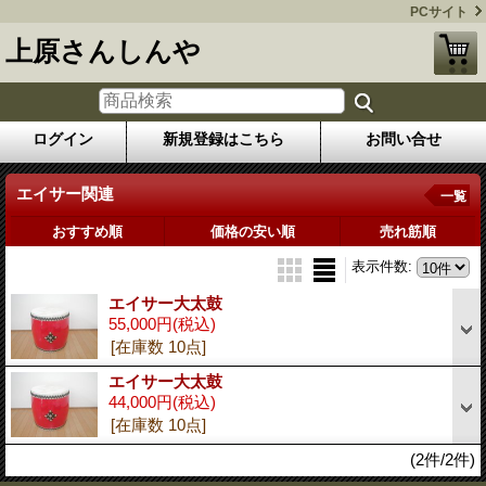
PCサイト
上原さんしんや
ログイン
新規登録はこちら
お問い合せ
エイサー関連
一覧
おすすめ順
価格の安い順
売れ筋順
表示件数
:
エイサー大太鼓
55,000円
(税込)
[在庫数 10点]
エイサー大太鼓
44,000円
(税込)
[在庫数 10点]
(2件/2件)