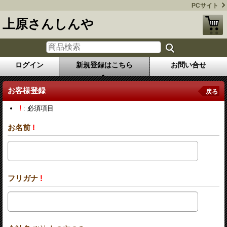
PCサイト
上原さんしんや
ログイン
新規登録はこちら
お問い合せ
お客様登録
戻る
!
: 必須項目
お名前
!
フリガナ
!