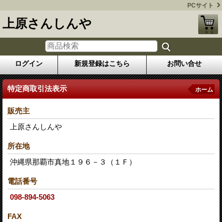
PCサイト
上原さんしんや
ログイン
新規登録はこちら
お問い合せ
特定商取引法表示
ホーム
販売主
上原さんしんや
所在地
沖縄県那覇市真地１９６－３（１Ｆ）
電話番号
098-894-5063
FAX