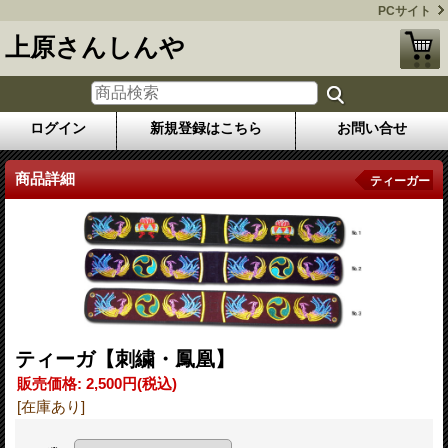
PCサイト
上原さんしんや
ログイン
新規登録はこちら
お問い合せ
商品詳細
ティーガー
ティーガ【刺繍・鳳凰】
販売価格
:
2,500円
(税込)
[在庫あり]