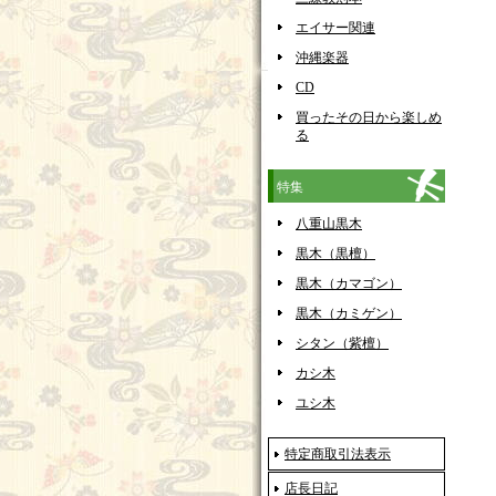
エイサー関連
沖縄楽器
CD
買ったその日から楽しめ
る
特集
八重山黒木
黒木（黒檀）
黒木（カマゴン）
黒木（カミゲン）
シタン（紫檀）
カシ木
ユシ木
特定商取引法表示
店長日記