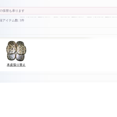
の張替も承ります
録アイテム数
:
1件
本皮張り替え