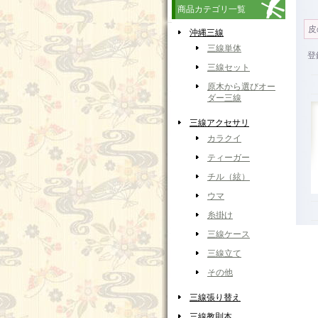
商品カテゴリ一覧
皮
沖縄三線
三線単体
登
三線セット
原木から選びオー
ダー三線
三線アクセサリ
カラクイ
ティーガー
チル（絃）
ウマ
糸掛け
三線ケース
三線立て
その他
三線張り替え
三線教則本