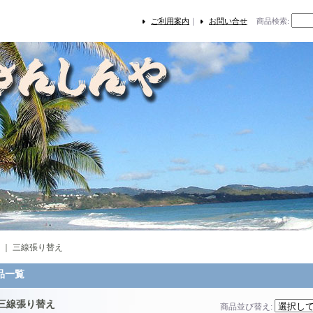
ご利用案内
｜
お問い合せ
商品検索
:
｜
三線張り替え
品一覧
三線張り替え
商品並び替え
: