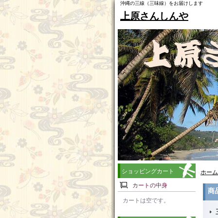
沖縄の三線（三味線）をお届けします
上原さんしんや
ショッピングカート
ホーム
カートの中身
商
カートは空です。