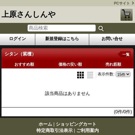
PCサイト
上原さんしんや
ログイン
新規登録はこちら
お問い合せ
シタン（紫檀）
一覧
おすすめ順
価格の安い順
売れ筋順
表示件数
:
該当商品はありません
(0件/0件)
ホーム
|
ショッピングカート
特定商取引法表示
|
ご利用案内